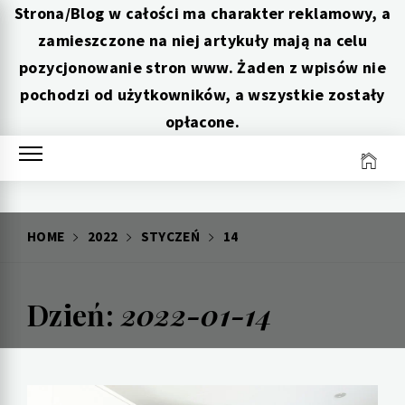
Strona/Blog w całości ma charakter reklamowy, a
zamieszczone na niej artykuły mają na celu
pozycjonowanie stron www. Żaden z wpisów nie
pochodzi od użytkowników, a wszystkie zostały
opłacone.
Skip
to
content
HOME
2022
STYCZEŃ
14
Dzień:
2022-01-14