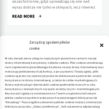
wszechstronne, gdyż sprawdzają się one nad
wyraz dobrze nie tylko w sklepach, lecz również
READ MORE
Zarządzaj zgodami plików
cookie
Polityka plików cookies (EU)
|
Polityka
W celu świadczenia usług na najwyższym poziomie w ramach naszej
strony internetowej korzystamy z plików cookies. Pliki cookies umożliwiają
prywatności
nam zapewnienie prawidłowego działania naszej strony internetowej oraz
realizację podstawowych jej funkcji, a po uzyskaniu Twojej zgody, pliki
cookies są przez nas wykorzystywane do dokonywania pomiarów i analiz
korzystania ze strony internetowej, a także do celów marketingowych.
Strona wykorzystuje również pliki cookies podmiotów trzecich w celu
korzystania z zewnętrznych narzędzi analitycznych i marketingowych.
Aby wyrazić zgodę na instalowanie na Twoim urządzeniu końcowym
plików cookies wszystkich wskazanych wyżej kategorii kliknij przycisk
"Akceptuję". Poszczególne ustawienia plików cookies możesz zmieniać po
kliknięciu przycisku „Zobacz preferencje”. Jeśli ustawienia odpowiadają