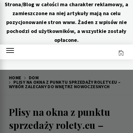
Strona/Blog w całości ma charakter reklamowy, a
zamieszczone na niej artykuły mają na celu
pozycjonowanie stron www. Żaden z wpisów nie
pochodzi od użytkowników, a wszystkie zostały
opłacone.
Skip
to
content
HOME
DOM
PLISY NA OKNA Z PUNKTU SPRZEDAŻY ROLETY.EU –
WYBÓR ZALECANY DO WNĘTRZ NOWOCZESNYCH
Plisy na okna z punktu
sprzedaży rolety.eu –