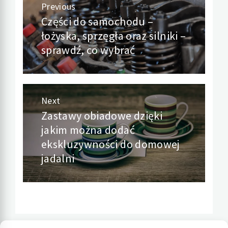
Nawigacja
Previous
Części do samochodu –
Previous
wpisu
łożyska, sprzęgła oraz silniki –
post:
sprawdź, co wybrać
Next
Zastawy obiadowe dzięki
Next
jakim można dodać
post:
ekskluzywności do domowej
jadalni