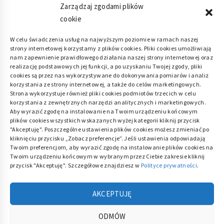
Zarządzaj zgodami plików
cookie
Polityka plików cookies (EU)
|
Polityka
W celu świadczenia usług na najwyższym poziomie w ramach naszej
strony internetowej korzystamy z plików cookies. Pliki cookies umożliwiają
prywatności
nam zapewnienie prawidłowego działania naszej strony internetowej oraz
realizację podstawowych jej funkcji, a po uzyskaniu Twojej zgody, pliki
cookies są przez nas wykorzystywane do dokonywania pomiarów i analiz
korzystania ze strony internetowej, a także do celów marketingowych.
Strona wykorzystuje również pliki cookies podmiotów trzecich w celu
korzystania z zewnętrznych narzędzi analitycznych i marketingowych.
Aby wyrazić zgodę na instalowanie na Twoim urządzeniu końcowym
plików cookies wszystkich wskazanych wyżej kategorii kliknij przycisk
"Akceptuję". Poszczególne ustawienia plików cookies możesz zmieniać po
kliknięciu przycisku „Zobacz preferencje”. Jeśli ustawienia odpowiadają
Twoim preferencjom, aby wyrazić zgodę na instalowanie plików cookies na
Twoim urządzeniu końcowym w wybranym przez Ciebie zakresie kliknij
przycisk "Akceptuję". Szczegółowe znajdziesz w
Polityce prywatności
.
AKCEPTUJĘ
ACE DOM
Dla twojego domu i ogrodu
ODMÓW