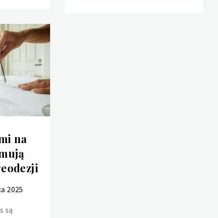
mi na
jmują
geodezji
ca 2025
s są
Jak jest sporządzany