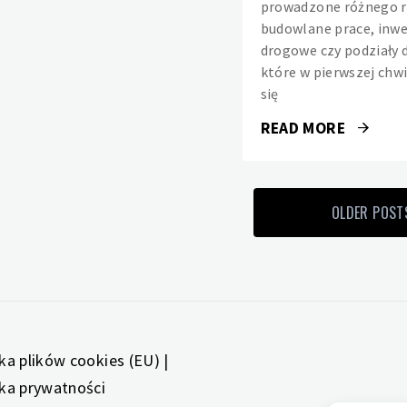
prowadzone różnego r
– jak należy je
prawidłowo montować
budowlane prace, inwe
Redakcja
4 lipca 2025
drogowe czy podziały d
Listwy przypodłogowe zazwyczaj
które w pierwszej chw
pełnią funkcję wykończenia
podłogi, nadając pomieszczeniu
się
atrakcyjny wygląd oraz ukrywając
szczeliny pomiędzy ścianą a
podłogą. Ich montaż to zadanie,
READ MORE
jakie można wykonać
samodzielnie, gdy zachowa się
niezbędną dokładność i kilka
prostych zasad. Przede wszystkim
istotne jest to, żeby listwa
przyścienna Arbiton vigo 80 była
dopasowana do powierzchni i
kształtu wnętrza, co umożliwia
unikanie mało estetycznych
szczelin i nierówności. W czasie
montażu konieczne jest
przygotowanie dokładnie podłoża
i ścian, ponieważ wszystko
powinno być oczyszczone z kurzu
i suche, co umożliwia solidne
przytwierdzenie profilu.
Następnym etapem jest docięcie
na odpowiedni wymiar, które
potrzebuje dokładności, aby
połączenia narożne wyglądały
schludnie
READ MORE