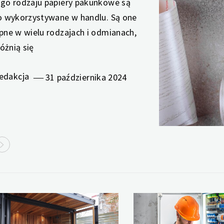
go rodzaju papiery pakunkowe są
o wykorzystywane w handlu. Są one
pne w wielu rodzajach i odmianach,
różnią się
edakcja
31 października 2024
akcja
akcja
30 października 2024
15 października 2024