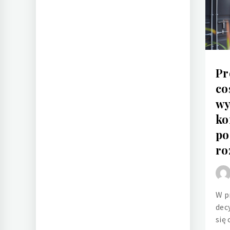
Pr
co
wy
ko
po
ro
W p
dec
się