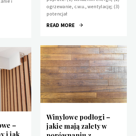
anie i
ogrzewanie, c.w.u., wentylację; (3)
potencjał
READ MORE
Winylowe podłogi –
owe –
jakie mają zalety w
y i jak
porównaniu z