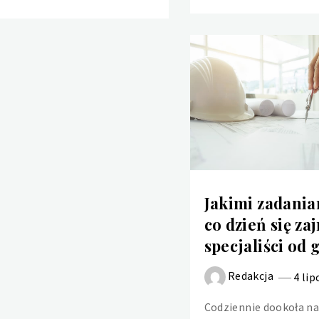
Jakimi zadania
co dzień się za
specjaliści od 
Redakcja
4 lip
Codziennie dookoła na
Przypodłogowe listwy