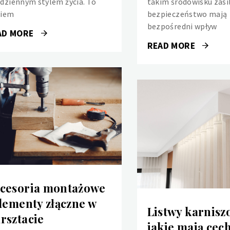
odziennym stylem życia. To
takim środowisku zasil
kiem
bezpieczeństwo mają
bezpośredni wpływ
AD MORE
READ MORE
cesoria montażowe
elementy złączne w
Listwy karnisz
rsztacie
jakie mają cech