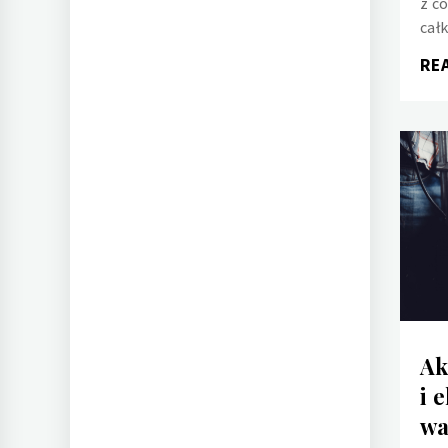
z c
cał
RE
Ak
i 
wa