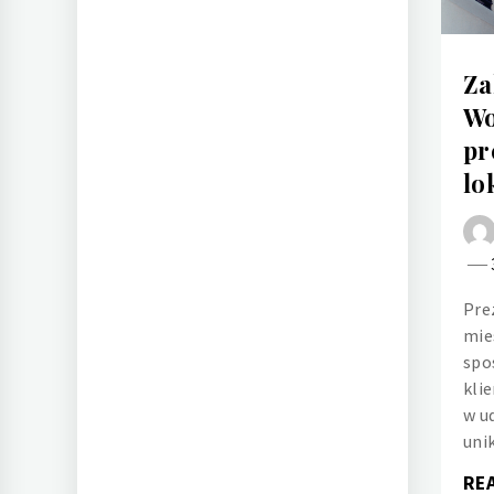
Za
Wo
pr
lo
Pre
mie
spo
kli
w u
uni
RE