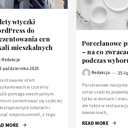
lety wtyczki
rdPress do
ezentowania cen
Porcelanowe p
kali mieszkalnych
– na co zwrac
podczas wybor
Redakcja
3 października 2025
Redakcja
25 li
zentowanie ofert
Porcelanowe naczynia 
szkaniowych w czytelny
coraz częściej pojawiaj
sób pomaga ewentualnym
tylko w domach i mies
entom zorientować się szybciej
ale także w restauracj
dostępnionych lokalach i
kawiarniach,
knąć nieporozumień, z tego
READ MORE
AD MORE