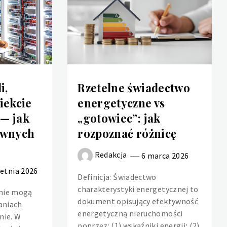
i,
Rzetelne świadectwo
iekcie
energetyczne vs
— jak
„gotowiec”: jak
ownych
rozpoznać różnicę
Redakcja
6 marca 2026
ietnia 2026
Definicja: Świadectwo
charakterystyki energetycznej to
nie mogą
dokument opisujący efektywność
aniach
energetyczną nieruchomości
nie. W
poprzez: (1) wskaźniki energii; (2)