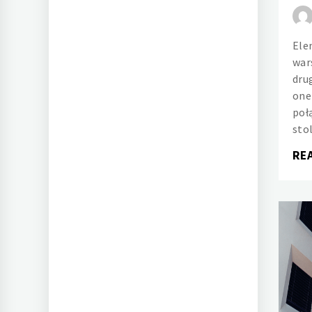
Ele
war
dru
one
poł
sto
RE