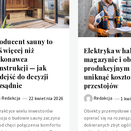
oducent sauny to
ś więcej niż
Elektryka w hal
konawca
magazynie i ob
nstrukcji — jak
produkcyjnym 
dejść do decyzji
uniknąć koszt
zsądnie
przestojów
Redakcja
Redakcja
22 kwietnia 2026
1 kw
raktyce wielu inwestorów
Obiekty przemysłowe 
yzja o budowie sauny zaczyna
opierać się na rozwiąz
 od chęci połączenia komfortu
dobieranych zbyt ogól