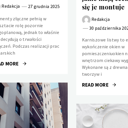
się je montuje
Redakcja
27 grudnia 2025
menty złączne pełnią w
Redakcja
sztacie rolę pozornie
30 października 20
goplanową, jednak to właśnie
 decydują o trwałości
Karniszowe listwy to 
ączeń. Podczas realizacji prac
wykończenie okien w
larskich
pomieszczeniuokien n
wnętrzom ciekawy wyg
AD MORE
Wykonane są z drewna 
tworzyw i
READ MORE