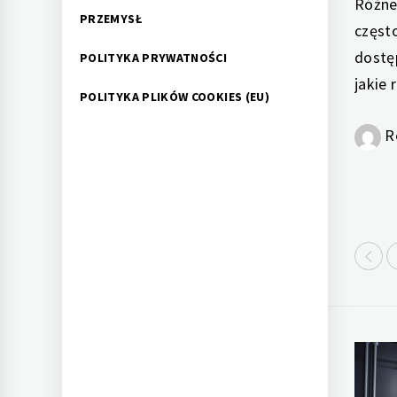
Różne
PRZEMYSŁ
częst
dostę
POLITYKA PRYWATNOŚCI
jakie 
POLITYKA PLIKÓW COOKIES (EU)
R
Red
Red