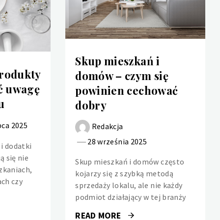
Skup mieszkań i
rodukty
domów – czym się
ać uwagę
powinien cechować
u
dobry
pca 2025
Redakcja
28 września 2025
i dodatki
ą się nie
Skup mieszkań i domów często
zkaniach,
kojarzy się z szybką metodą
ach czy
sprzedaży lokalu, ale nie każdy
podmiot działający w tej branży
READ MORE