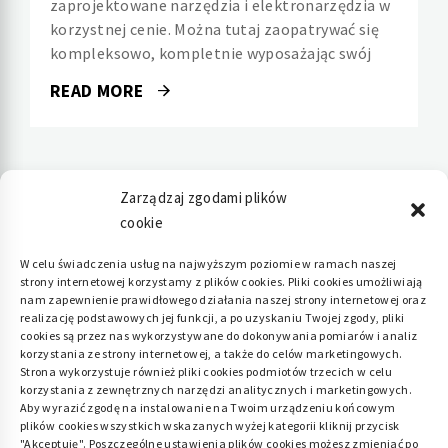
zaprojektowane narzędzia i elektronarzędzia w
korzystnej cenie. Można tutaj zaopatrywać się
kompleksowo, kompletnie wyposażając swój
READ MORE
Zarządzaj zgodami plików
cookie
Polityka plików cookies (EU)
|
Polityka
W celu świadczenia usług na najwyższym poziomie w ramach naszej
strony internetowej korzystamy z plików cookies. Pliki cookies umożliwiają
prywatności
nam zapewnienie prawidłowego działania naszej strony internetowej oraz
realizację podstawowych jej funkcji, a po uzyskaniu Twojej zgody, pliki
cookies są przez nas wykorzystywane do dokonywania pomiarów i analiz
korzystania ze strony internetowej, a także do celów marketingowych.
Strona wykorzystuje również pliki cookies podmiotów trzecich w celu
korzystania z zewnętrznych narzędzi analitycznych i marketingowych.
Aby wyrazić zgodę na instalowanie na Twoim urządzeniu końcowym
plików cookies wszystkich wskazanych wyżej kategorii kliknij przycisk
"Akceptuję". Poszczególne ustawienia plików cookies możesz zmieniać po