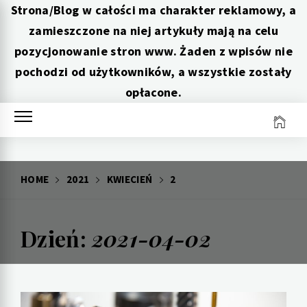
Strona/Blog w całości ma charakter reklamowy, a
zamieszczone na niej artykuły mają na celu
pozycjonowanie stron www. Żaden z wpisów nie
pochodzi od użytkowników, a wszystkie zostały
opłacone.
Skip
to
content
HOME
2021
KWIECIEŃ
2
Dzień:
2021-04-02