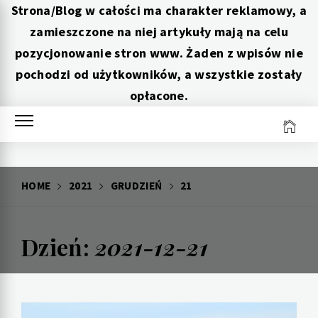
Strona/Blog w całości ma charakter reklamowy, a
zamieszczone na niej artykuły mają na celu
pozycjonowanie stron www. Żaden z wpisów nie
pochodzi od użytkowników, a wszystkie zostały
opłacone.
Skip
to
content
HOME
2021
GRUDZIEŃ
21
Dzień:
2021-12-21