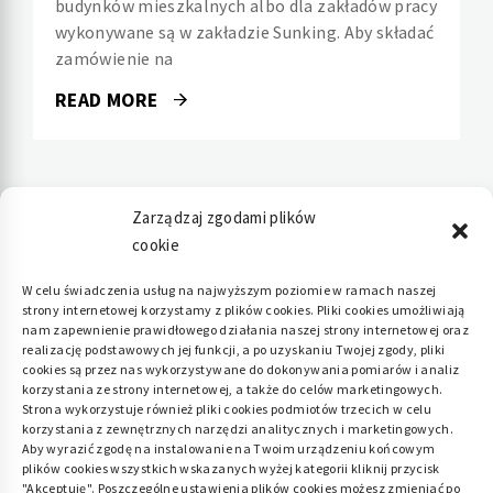
budynków mieszkalnych albo dla zakładów pracy
wykonywane są w zakładzie Sunking. Aby składać
zamówienie na
READ MORE
Zarządzaj zgodami plików
cookie
Polityka plików cookies (EU)
|
Polityka
W celu świadczenia usług na najwyższym poziomie w ramach naszej
strony internetowej korzystamy z plików cookies. Pliki cookies umożliwiają
prywatności
nam zapewnienie prawidłowego działania naszej strony internetowej oraz
realizację podstawowych jej funkcji, a po uzyskaniu Twojej zgody, pliki
cookies są przez nas wykorzystywane do dokonywania pomiarów i analiz
korzystania ze strony internetowej, a także do celów marketingowych.
Strona wykorzystuje również pliki cookies podmiotów trzecich w celu
korzystania z zewnętrznych narzędzi analitycznych i marketingowych.
Aby wyrazić zgodę na instalowanie na Twoim urządzeniu końcowym
plików cookies wszystkich wskazanych wyżej kategorii kliknij przycisk
"Akceptuję". Poszczególne ustawienia plików cookies możesz zmieniać po