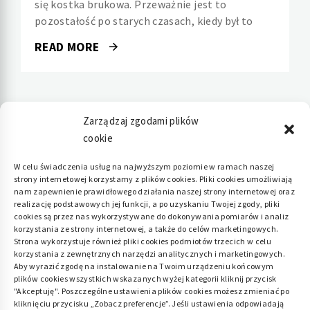
się kostka brukowa. Przeważnie jest to
pozostałość po starych czasach, kiedy był to
READ MORE
Zarządzaj zgodami plików
cookie
Polityka plików cookies (EU)
|
Polityka
W celu świadczenia usług na najwyższym poziomie w ramach naszej
strony internetowej korzystamy z plików cookies. Pliki cookies umożliwiają
prywatności
nam zapewnienie prawidłowego działania naszej strony internetowej oraz
realizację podstawowych jej funkcji, a po uzyskaniu Twojej zgody, pliki
cookies są przez nas wykorzystywane do dokonywania pomiarów i analiz
korzystania ze strony internetowej, a także do celów marketingowych.
Strona wykorzystuje również pliki cookies podmiotów trzecich w celu
korzystania z zewnętrznych narzędzi analitycznych i marketingowych.
Aby wyrazić zgodę na instalowanie na Twoim urządzeniu końcowym
plików cookies wszystkich wskazanych wyżej kategorii kliknij przycisk
"Akceptuję". Poszczególne ustawienia plików cookies możesz zmieniać po
kliknięciu przycisku „Zobacz preferencje”. Jeśli ustawienia odpowiadają