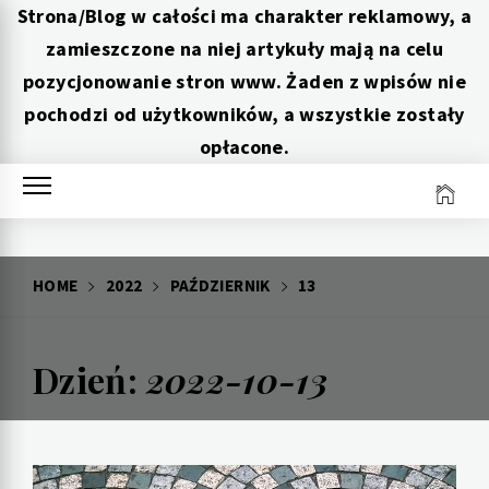
Strona/Blog w całości ma charakter reklamowy, a
zamieszczone na niej artykuły mają na celu
pozycjonowanie stron www. Żaden z wpisów nie
pochodzi od użytkowników, a wszystkie zostały
opłacone.
Skip
to
content
HOME
2022
PAŹDZIERNIK
13
Dzień:
2022-10-13