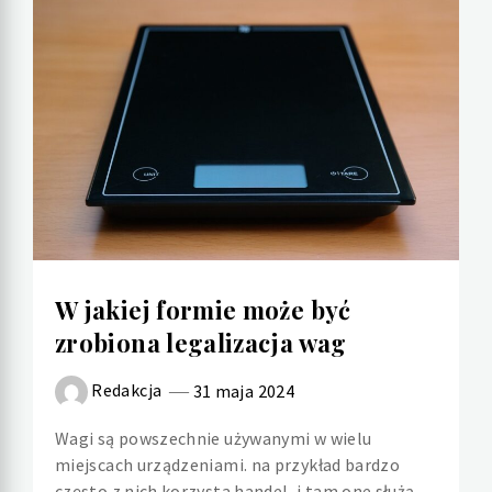
W jakiej formie może być
zrobiona legalizacja wag
Redakcja
31 maja 2024
Wagi są powszechnie używanymi w wielu
miejscach urządzeniami. na przykład bardzo
często z nich korzysta handel, i tam one służą