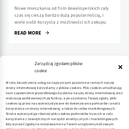
Nowe mieszkania od firm deweloperskich cały
czas się cieszą bardzo dużą popularnością, i
wiele osób korzysta z możliwości ich zakupu.
READ MORE
Zarządzaj zgodami plików
cookie
Polityka plików cookies (EU)
|
Polityka
W celu świadczenia usług na najwyższym poziomie w ramach naszej
strony internetowej korzystamy z plików cookies. Pliki cookies umożliwiają
prywatności
nam zapewnienie prawidłowego działania naszej strony internetowej oraz
realizację podstawowych jej funkcji, a po uzyskaniu Twojej zgody, pliki
cookies są przez nas wykorzystywane do dokonywania pomiarów i analiz
korzystania ze strony internetowej, a także do celów marketingowych.
Strona wykorzystuje również pliki cookies podmiotów trzecich w celu
korzystania z zewnętrznych narzędzi analitycznych i marketingowych.
Aby wyrazić zgodę na instalowanie na Twoim urządzeniu końcowym