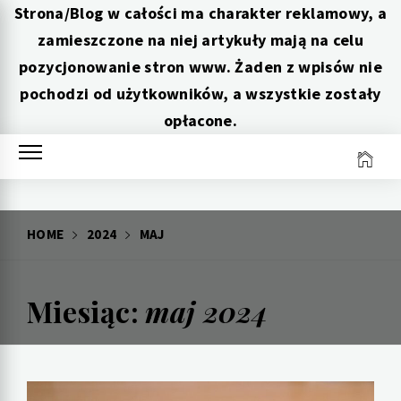
Strona/Blog w całości ma charakter reklamowy, a
zamieszczone na niej artykuły mają na celu
pozycjonowanie stron www. Żaden z wpisów nie
pochodzi od użytkowników, a wszystkie zostały
opłacone.
Skip
to
content
HOME
2024
MAJ
Miesiąc:
maj 2024