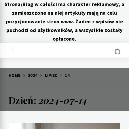
Strona/Blog w całości ma charakter reklamowy, a
zamieszczone na niej artykuły mają na celu
pozycjonowanie stron www. Żaden z wpisów nie
pochodzi od użytkowników, a wszystkie zostały
opłacone.
Skip
to
content
HOME
2024
LIPIEC
14
Dzień:
2024-07-14