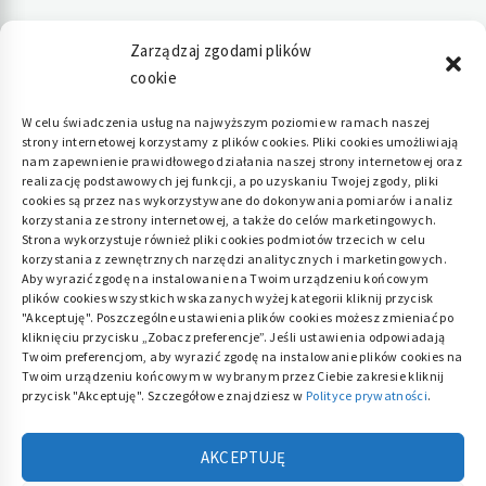
Zarządzaj zgodami plików
cookie
Polityka plików cookies (EU)
|
Polityka
W celu świadczenia usług na najwyższym poziomie w ramach naszej
strony internetowej korzystamy z plików cookies. Pliki cookies umożliwiają
prywatności
nam zapewnienie prawidłowego działania naszej strony internetowej oraz
realizację podstawowych jej funkcji, a po uzyskaniu Twojej zgody, pliki
cookies są przez nas wykorzystywane do dokonywania pomiarów i analiz
korzystania ze strony internetowej, a także do celów marketingowych.
Strona wykorzystuje również pliki cookies podmiotów trzecich w celu
korzystania z zewnętrznych narzędzi analitycznych i marketingowych.
Aby wyrazić zgodę na instalowanie na Twoim urządzeniu końcowym
plików cookies wszystkich wskazanych wyżej kategorii kliknij przycisk
"Akceptuję". Poszczególne ustawienia plików cookies możesz zmieniać po
kliknięciu przycisku „Zobacz preferencje”. Jeśli ustawienia odpowiadają
Twoim preferencjom, aby wyrazić zgodę na instalowanie plików cookies na
Twoim urządzeniu końcowym w wybranym przez Ciebie zakresie kliknij
przycisk "Akceptuję". Szczegółowe znajdziesz w
Polityce prywatności
.
AKCEPTUJĘ
ACE DOM
Dla twojego domu i ogrodu