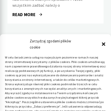
wszystkim zadbać należy o
READ MORE
Zarządzaj zgodami plików
cookie
Polityka plików cookies (EU)
|
Polityka
W celu świadczenia usług na najwyższym poziomie w ramach naszej
strony internetowej korzystamy z plików cookies. Pliki cookies umożliwiają
prywatności
nam zapewnienie prawidłowego działania naszej strony internetowej oraz
realizację podstawowych jej funkcji, a po uzyskaniu Twojej zgody, pliki
cookies są przez nas wykorzystywane do dokonywania pomiarów i analiz
korzystania ze strony internetowej, a także do celów marketingowych.
Strona wykorzystuje również pliki cookies podmiotów trzecich w celu
korzystania z zewnętrznych narzędzi analitycznych i marketingowych.
Aby wyrazić zgodę na instalowanie na Twoim urządzeniu końcowym
plików cookies wszystkich wskazanych wyżej kategorii kliknij przycisk
"Akceptuję". Poszczególne ustawienia plików cookies możesz zmieniać po
kliknięciu przycisku „Zobacz preferencje”. Jeśli ustawienia odpowiadają
Twoim preferencjom, aby wyrazić zgodę na instalowanie plików cookies na