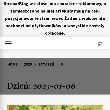
Strona/Blog w całości ma charakter reklamowy, a
zamieszczone na niej artykuły mają na celu
pozycjonowanie stron www. Żaden z wpisów nie
pochodzi od użytkowników, a wszystkie zostały
opłacone.
Skip
to
content
HOME
2025
STYCZEŃ
6
Dzień:
2025-01-06