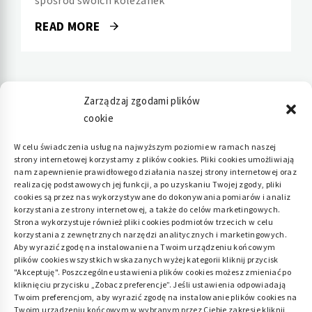
READ MORE
Zarządzaj zgodami plików
cookie
Polityka plików cookies (EU)
|
Polityka
W celu świadczenia usług na najwyższym poziomie w ramach naszej
strony internetowej korzystamy z plików cookies. Pliki cookies umożliwiają
prywatności
nam zapewnienie prawidłowego działania naszej strony internetowej oraz
realizację podstawowych jej funkcji, a po uzyskaniu Twojej zgody, pliki
cookies są przez nas wykorzystywane do dokonywania pomiarów i analiz
korzystania ze strony internetowej, a także do celów marketingowych.
Strona wykorzystuje również pliki cookies podmiotów trzecich w celu
korzystania z zewnętrznych narzędzi analitycznych i marketingowych.
Aby wyrazić zgodę na instalowanie na Twoim urządzeniu końcowym
plików cookies wszystkich wskazanych wyżej kategorii kliknij przycisk
"Akceptuję". Poszczególne ustawienia plików cookies możesz zmieniać po
kliknięciu przycisku „Zobacz preferencje”. Jeśli ustawienia odpowiadają
Twoim preferencjom, aby wyrazić zgodę na instalowanie plików cookies na
Twoim urządzeniu końcowym w wybranym przez Ciebie zakresie kliknij