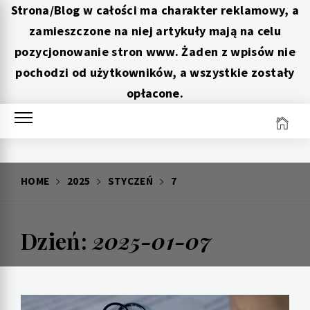
Strona/Blog w całości ma charakter reklamowy, a
zamieszczone na niej artykuły mają na celu
pozycjonowanie stron www. Żaden z wpisów nie
pochodzi od użytkowników, a wszystkie zostały
opłacone.
Skip
to
content
HOME
2025
STYCZEŃ
7
Dzień:
2025-01-07