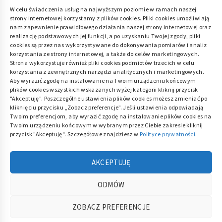
Polityka plików cookies (EU)
|
Polityka
W celu świadczenia usług na najwyższym poziomie w ramach naszej
strony internetowej korzystamy z plików cookies. Pliki cookies umożliwiają
prywatności
nam zapewnienie prawidłowego działania naszej strony internetowej oraz
realizację podstawowych jej funkcji, a po uzyskaniu Twojej zgody, pliki
cookies są przez nas wykorzystywane do dokonywania pomiarów i analiz
korzystania ze strony internetowej, a także do celów marketingowych.
Strona wykorzystuje również pliki cookies podmiotów trzecich w celu
korzystania z zewnętrznych narzędzi analitycznych i marketingowych.
Aby wyrazić zgodę na instalowanie na Twoim urządzeniu końcowym
plików cookies wszystkich wskazanych wyżej kategorii kliknij przycisk
"Akceptuję". Poszczególne ustawienia plików cookies możesz zmieniać po
kliknięciu przycisku „Zobacz preferencje”. Jeśli ustawienia odpowiadają
Twoim preferencjom, aby wyrazić zgodę na instalowanie plików cookies na
Twoim urządzeniu końcowym w wybranym przez Ciebie zakresie kliknij
przycisk "Akceptuję". Szczegółowe znajdziesz w
Polityce prywatności
.
AKCEPTUJĘ
ACE DOM
Dla twojego domu i ogrodu
ODMÓW
ZOBACZ PREFERENCJE
COPYRIGHT © ALL RIGHTS RESERVED.
THEME: MINIMAL
BLOCKS BY
THEMEMATTIC