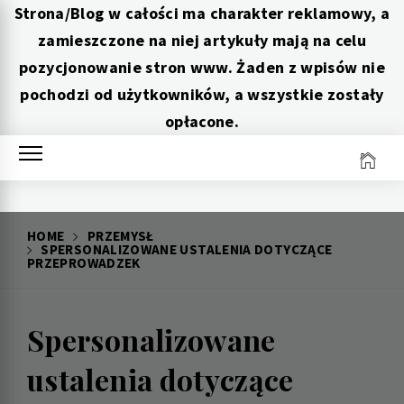
Strona/Blog w całości ma charakter reklamowy, a
zamieszczone na niej artykuły mają na celu
pozycjonowanie stron www. Żaden z wpisów nie
pochodzi od użytkowników, a wszystkie zostały
opłacone.
Skip
to
content
HOME
PRZEMYSŁ
SPERSONALIZOWANE USTALENIA DOTYCZĄCE
PRZEPROWADZEK
Spersonalizowane
ustalenia dotyczące