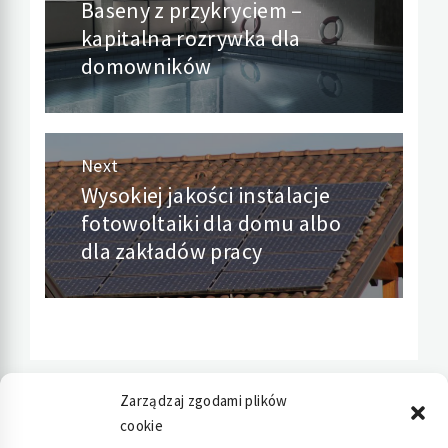
Baseny z przykryciem –
Previous
wpisu
kapitalna rozrywka dla
post:
domowników
Next
Wysokiej jakości instalacje
Next
fotowoltaiki dla domu albo
post:
dla zakładów pracy
Zarządzaj zgodami plików
cookie