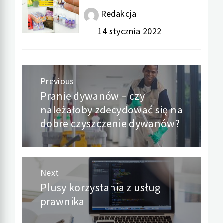
Redakcja
14 stycznia 2022
Nawigacja
Previous
Pranie dywanów – czy
Previous
wpisu
należałoby zdecydować się na
post:
dobre czyszczenie dywanów?
Next
Plusy korzystania z usług
Next
prawnika
post: