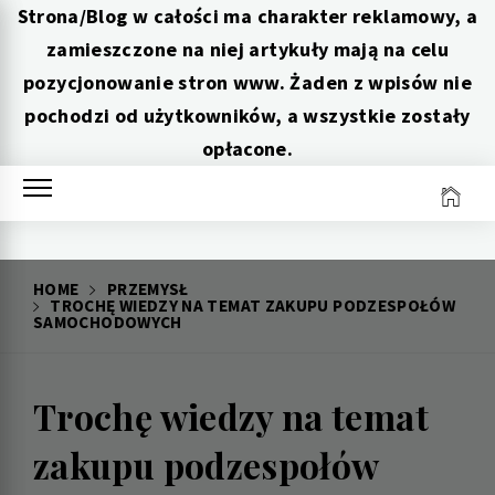
Strona/Blog w całości ma charakter reklamowy, a
zamieszczone na niej artykuły mają na celu
pozycjonowanie stron www. Żaden z wpisów nie
pochodzi od użytkowników, a wszystkie zostały
opłacone.
Skip
to
content
HOME
PRZEMYSŁ
TROCHĘ WIEDZY NA TEMAT ZAKUPU PODZESPOŁÓW
SAMOCHODOWYCH
Trochę wiedzy na temat
zakupu podzespołów