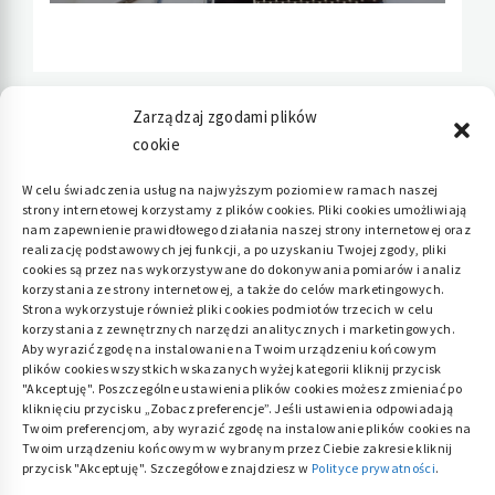
Zarządzaj zgodami plików
cookie
Polityka plików cookies (EU)
|
Polityka
W celu świadczenia usług na najwyższym poziomie w ramach naszej
strony internetowej korzystamy z plików cookies. Pliki cookies umożliwiają
prywatności
nam zapewnienie prawidłowego działania naszej strony internetowej oraz
realizację podstawowych jej funkcji, a po uzyskaniu Twojej zgody, pliki
cookies są przez nas wykorzystywane do dokonywania pomiarów i analiz
korzystania ze strony internetowej, a także do celów marketingowych.
Strona wykorzystuje również pliki cookies podmiotów trzecich w celu
korzystania z zewnętrznych narzędzi analitycznych i marketingowych.
Aby wyrazić zgodę na instalowanie na Twoim urządzeniu końcowym
plików cookies wszystkich wskazanych wyżej kategorii kliknij przycisk
"Akceptuję". Poszczególne ustawienia plików cookies możesz zmieniać po
kliknięciu przycisku „Zobacz preferencje”. Jeśli ustawienia odpowiadają
Twoim preferencjom, aby wyrazić zgodę na instalowanie plików cookies na
Twoim urządzeniu końcowym w wybranym przez Ciebie zakresie kliknij
przycisk "Akceptuję". Szczegółowe znajdziesz w
Polityce prywatności
.