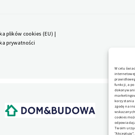
yka plików cookies (EU)
|
yka prywatności
W celu świa
internetowej
prawidłowego
funkcji, a p
dokonywania 
marketingow
korzystania
zgodę na in
wskazanych w
cookies może
odpowiadają
Twoim urząd
E DOM
"Akceptuję"