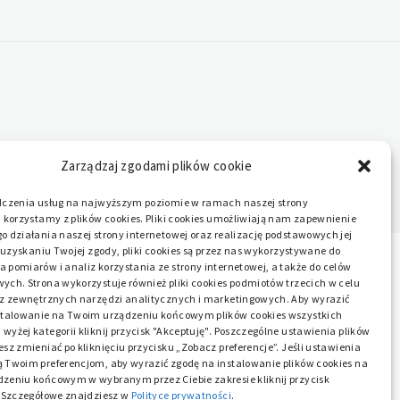
Zarządzaj zgodami plików cookie
dczenia usług na najwyższym poziomie w ramach naszej strony
 korzystamy z plików cookies. Pliki cookies umożliwiają nam zapewnienie
 działania naszej strony internetowej oraz realizację podstawowych jej
o uzyskaniu Twojej zgody, pliki cookies są przez nas wykorzystywane do
pomiarów i analiz korzystania ze strony internetowej, a także do celów
ych. Strona wykorzystuje również pliki cookies podmiotów trzecich w celu
 z zewnętrznych narzędzi analitycznych i marketingowych. Aby wyrazić
stalowanie na Twoim urządzeniu końcowym plików cookies wszystkich
yżej kategorii kliknij przycisk "Akceptuję". Poszczególne ustawienia plików
sz zmieniać po kliknięciu przycisku „Zobacz preferencje”. Jeśli ustawienia
 Twoim preferencjom, aby wyrazić zgodę na instalowanie plików cookies na
zeniu końcowym w wybranym przez Ciebie zakresie kliknij przycisk
. Szczegółowe znajdziesz w
Polityce prywatności
.