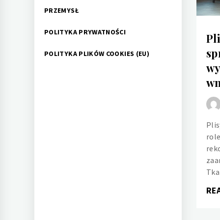
PRZEMYSŁ
POLITYKA PRYWATNOŚCI
Pl
sp
POLITYKA PLIKÓW COOKIES (EU)
wy
wn
Pli
rol
rek
zaa
Tka
RE