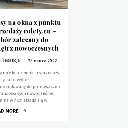
isy na okna z punktu
rzedaży rolety.eu –
bór zalecany do
ętrz nowoczesnych
Redakcja
28 marca 2022
sy na okna z punktu sprzedaży
ety.eu to wybór
omendowany do pomieszczeń
ranżowanych nowocześnie.
nina w nich składa się w
AD MORE