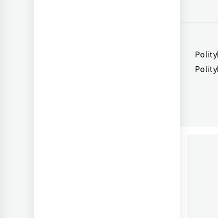
Polit
Polit
AC