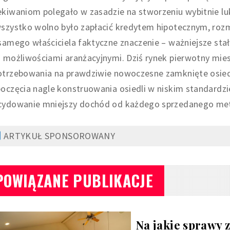
ekiwaniom polegało w zasadzie na stworzeniu wybitnie l
szystko wolno było zapłacić kredytem hipotecznym, rozm
samego właściciela faktyczne znaczenie – ważniejsze sta
o możliwościami aranżacyjnymi. Dziś rynek pierwotny mie
otrzebowania na prawdziwie nowoczesne zamknięte osiedl
oczęcia nagle konstruowania osiedli w niskim standardzi
cydowanie mniejszy dochód od każdego sprzedanego me
ARTYKUŁ SPONSOROWANY
POWIĄZANE PUBLIKACJE
Na jakie sprawy