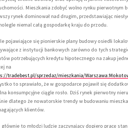
ruchomości. Mieszkania zdobyć wolno rynku pierwotnym b
wszy rynek dominował nad drugim, przedstawiając niesły
olegle niemal całą gospodarkę kraju do przodu.
le pojawiające się pionierskie plany budowy osiedli loka
ywające z instytucji bankowych zarówno do tych strateg
entów potrzebujących kredytu hipotecznego na zakup jed
ej na
ps://tradebest.pl/sprzedaz/mieszkania/Warszawa:
ystko to sprawiało, że w gospodarce pojawił się dodatk
lna konsumpcyjne ciągle rosło. Dziś rynek pierwotny nier
nie dlatego że nowatorskie trendy w budowaniu mieszkań
agających klientów.
 głównie to młodzi ludzie zaczynający dopiero pracę stan