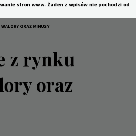
nowanie stron www. Żaden z wpisów nie pochodzi od
– WALORY ORAZ MINUSY
e z rynku
lory oraz