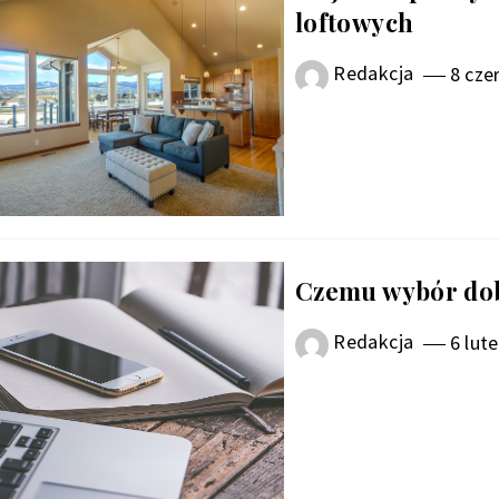
loftowych
Redakcja
8 cze
Czemu wybór dob
Redakcja
6 lut