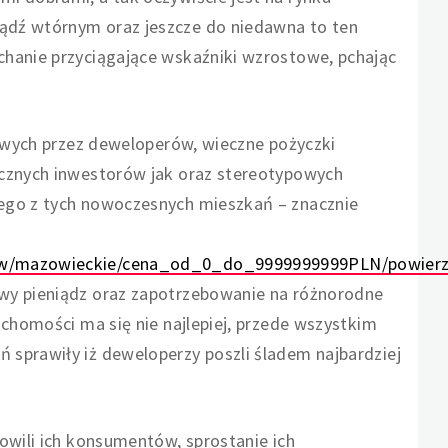
ądź wtórnym oraz jeszcze do niedawna to ten
chanie przyciągające wskaźniki wzrostowe, pchając
lowych przez deweloperów, wieczne pożyczki
icznych inwestorów jak oraz stereotypowych
nego z tych nowoczesnych mieszkań – znacznie
Mokotow/mazowieckie/cena_od_0_do_9999999999PLN/p
owy pieniądz oraz zapotrzebowanie na różnorodne
uchomości ma się nie najlepiej, przede wszystkim
 sprawiły iż deweloperzy poszli śladem najbardziej
owili ich konsumentów, sprostanie ich