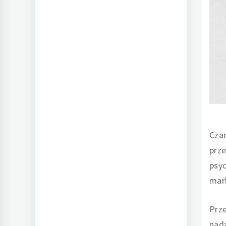
Cza
prze
psyc
mar
Prze
nadz