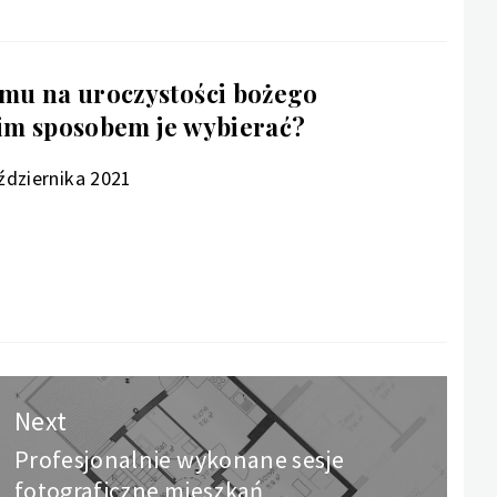
omu na uroczystości bożego
kim sposobem je wybierać?
ździernika 2021
Next
Profesjonalnie wykonane sesje
Next
fotograficzne mieszkań