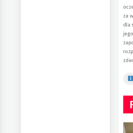
ocz
za w
dla 
jeg
zap
rozp
zde