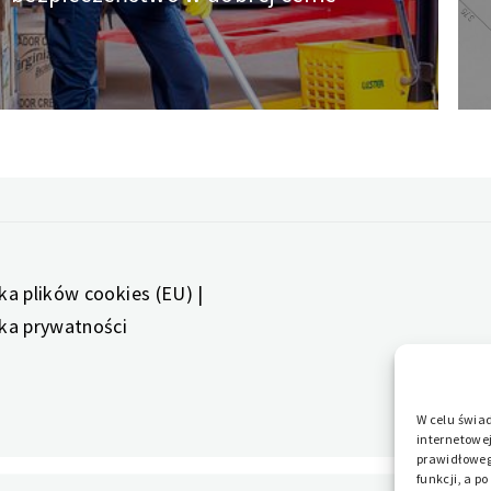
post:
yka plików cookies (EU)
|
yka prywatności
W celu świa
internetowej
prawidłowego
funkcji, a p