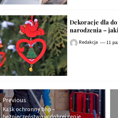
Dekoracje dla d
narodzenia – ja
Redakcja
11 pa
wigacja
Previous
pisu
Kask ochronny bhp –
Previous
bezpieczeństwo w dobrej cenie