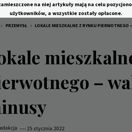
zamieszczone na niej artykuły mają na celu pozycjo
użytkowników, a wszystkie zostały opłacone.
PRZEMYSŁ
LOKALE MIESZKALNE Z RYNKU PIERWOTNEGO 
okale mieszkaln
ierwotnego – wa
inusy
edakcja
25 stycznia 2022