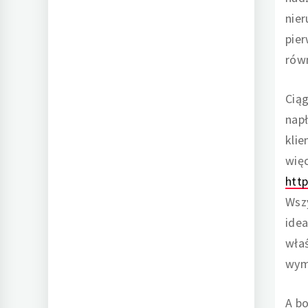
nie
pier
równ
Ciąg
napł
kli
więc
htt
Wsz
idea
właś
wym
A bo