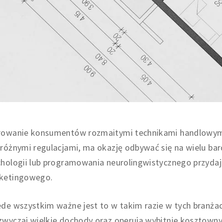
rowanie konsumentów rozmaitymi technikami handlowymi,
różnymi regulacjami, ma okazję odbywać się na wielu ba
hologii lub programowania neurolingwistycznego przydaje
ketingowego.
de wszystkim ważne jest to w takim razie w tych branżach
wyczaj wielkie dochody oraz operują wybitnie kosztownym