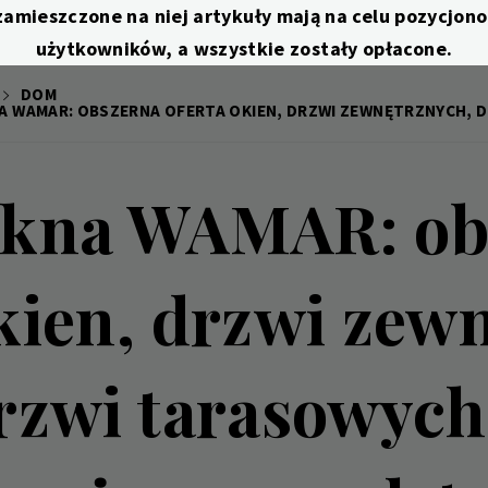
zamieszczone na niej artykuły mają na celu pozycjo
użytkowników, a wszystkie zostały opłacone.
DOM
A WAMAR: OBSZERNA OFERTA OKIEN, DRZWI ZEWNĘTRZNYCH, 
kna WAMAR: obs
kien, drzwi zew
rzwi tarasowych