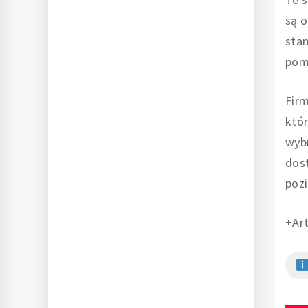
są 
stan
pomi
Firm
któr
wybr
dos
pozi
+Ar