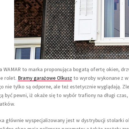
a WAMAR to marka proponująca bogatą ofertę okien, drzw
e rolet.
Bramy garażowe Olkusz
to wyroby wykonane z wy
o nie tylko są odporne, ale też estetycznie wyglądają. Zl
 być pewni, iż okaże się to wybór trafiony na długi czas,
atków.
a głównie wyspecjalizowany jest w dystrybucji stolarki o
olidne okna mają najlepsze parametry a także zostały zr