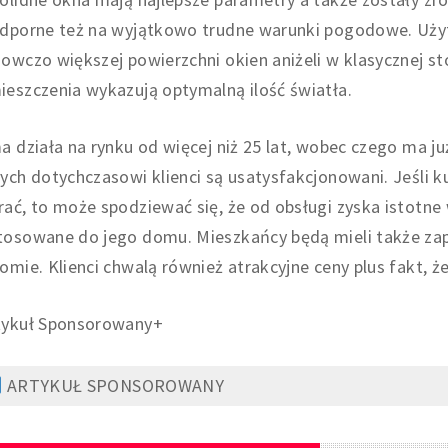
odporne też na wyjątkowo trudne warunki pogodowe. Użyt
owczo większej powierzchni okien aniżeli w klasycznej sto
eszczenia wykazują optymalną ilość światła.
a działa na rynku od więcej niż 25 lat, wobec czego ma 
ych dotychczasowi klienci są usatysfakcjonowani. Jeśli k
ać, to może spodziewać się, że od obsługi zyska istotne
tosowane do jego domu. Mieszkańcy będą mieli także z
omie. Klienci chwalą również atrakcyjne ceny plus fakt, ż
tykuł Sponsorowany+
ARTYKUŁ SPONSOROWANY