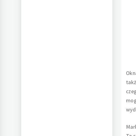
Okn
takż
czeg
mogą
wyd
Mark
Te s