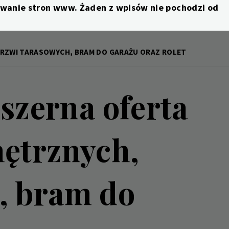
nowanie stron www. Żaden z wpisów nie pochodzi od
DRZWI TARASOWYCH, BRAM DO GARAŻU ORAZ ROLET
zerna oferta
nętrznych,
, bram do