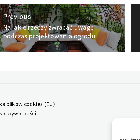
wigacja
Previous
pisu
Na jakie rzeczy zwracać uwagę
Previous
podczas projektowania ogrodu
post:
yka plików cookies (EU)
|
yka prywatności
W celu świa