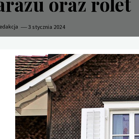
arażu oraz rolet
edakcja
3 stycznia 2024