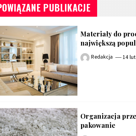
POWIĄZANE PUBLIKACJE
Materiały do prod
największą popu
Redakcja
14 lu
Organizacja prze
pakowanie