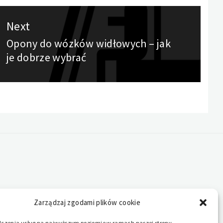
Next
Opony do wózków widłowych – jak
Next
je dobrze wybrać
post:
Zarządzaj zgodami plików cookie
dczenia usług na najwyższym poziomie w ramach naszej strony