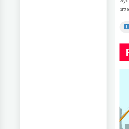
wybr
prz