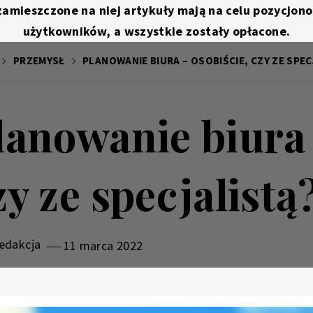
zamieszczone na niej artykuły mają na celu pozycjo
użytkowników, a wszystkie zostały opłacone.
PRZEMYSŁ
PLANOWANIE BIURA – OSOBIŚCIE, CZY ZE SPE
lanowanie biura 
zy ze specjalistą
edakcja
11 marca 2022