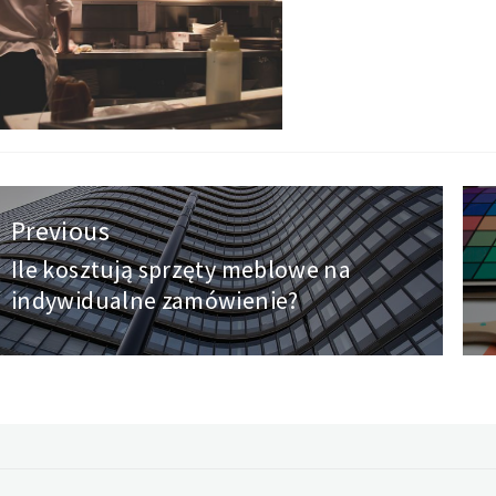
wigacja
Previous
pisu
Ile kosztują sprzęty meblowe na
Previous
indywidualne zamówienie?
post: