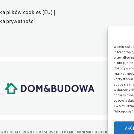
yka plików cookies (EU)
|
yka prywatności
W celu świa
internetowej
prawidłowego
funkcji, a p
dokonywania 
marketingow
korzystania
zgodę na in
wskazanych w
cookies może
odpowiadają
Twoim urząd
E DOM
"Akceptuję"
twojego domu i ogrodu
AKC
GHT © ALL RIGHTS RESERVED.
THEME: MINIMAL BLOCKS BY