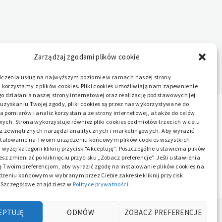
Zarządzaj zgodami plików cookie
dczenia usług na najwyższym poziomie w ramach naszej strony
 korzystamy z plików cookies. Pliki cookies umożliwiają nam zapewnienie
 działania naszej strony internetowej oraz realizację podstawowych jej
o uzyskaniu Twojej zgody, pliki cookies są przez nas wykorzystywane do
pomiarów i analiz korzystania ze strony internetowej, a także do celów
ych. Strona wykorzystuje również pliki cookies podmiotów trzecich w celu
 z zewnętrznych narzędzi analitycznych i marketingowych. Aby wyrazić
stalowanie na Twoim urządzeniu końcowym plików cookies wszystkich
yżej kategorii kliknij przycisk "Akceptuję". Poszczególne ustawienia plików
sz zmieniać po kliknięciu przycisku „Zobacz preferencje”. Jeśli ustawienia
 Twoim preferencjom, aby wyrazić zgodę na instalowanie plików cookies na
zeniu końcowym w wybranym przez Ciebie zakresie kliknij przycisk
. Szczegółowe znajdziesz w
Polityce prywatności
.
EPTUJĘ
ODMÓW
ZOBACZ PREFERENCJE