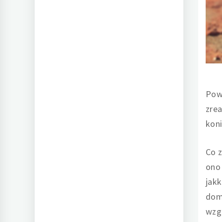
Powi
zrea
koni
Co z
ono
jak
domu
wzg