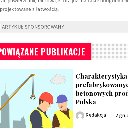
ać powierzchnię biurową, która już ma takie udogodnieni
eprojektowane z łatwością.
ARTYKUŁ SPONSOROWANY
POWIĄZANE PUBLIKACJE
Charakterystyka
prefabrykowanyc
betonowych prod
Polska
Redakcja
2 gru