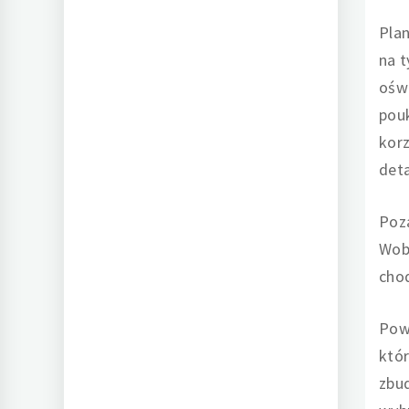
Plan
na 
oświ
pouk
korz
det
Poza
Wobe
chod
Powi
któr
zbu