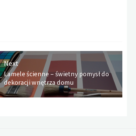
Next
Lamele ścienne – świetny pomysł do
Next
dekoracji wnętrza domu
post: