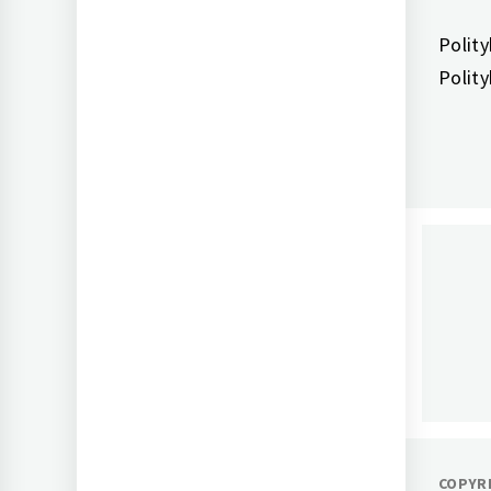
Polit
Polit
AC
Dla 
COPYRI