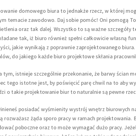
owanie domowego biura to jednakże rzecz, w której mogą 
tym temacie zawodowo. Daj sobie pomóc! Oni pomogą Tob
etlenia oraz tak dalej. Wszystko to są ważne szczegóły t
ładane tak, iż biuro również spełni całkowicie własną fu
yści, jakie wynikają z poprawnie zaprojektowanego biur
alów, do jakiego każde biuro projektowe skłania pracow
 tym, istnieje szczególnie przekonanie, że barwy ścian
c tego istotne jest, by poświęcić parę chwil na to aby wy
zi o takie projektowanie biur to naturalnie są pewne rzec
nieneś posiadać wyśmienity wystrój wnętrz biurowych na u
ą rozważasz żąda sporo pracy w ramach projektowania. B
dować poboczne oraz to może wymagać dużo pracy. Jeżeli 