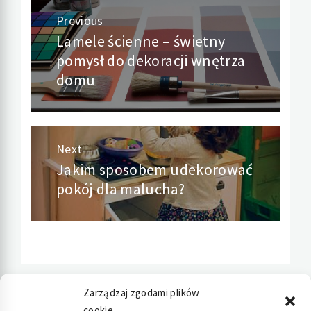
Nawigacja
Previous
Lamele ścienne – świetny
Previous
wpisu
pomysł do dekoracji wnętrza
post:
domu
Next
Jakim sposobem udekorować
Next
pokój dla malucha?
post:
Zarządzaj zgodami plików
cookie