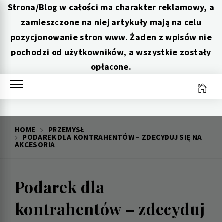
Strona/Blog w całości ma charakter reklamowy, a
zamieszczone na niej artykuły mają na celu
pozycjonowanie stron www. Żaden z wpisów nie
pochodzi od użytkowników, a wszystkie zostały
opłacone.
Skip
to
content
HOME
PRZEMYSŁ
PODAREK DLA KONTRAHENTÓW – ZDECYDUJ SIĘ NA
AKCESORIA
Podarek dla
kontrahentów – zdecyduj