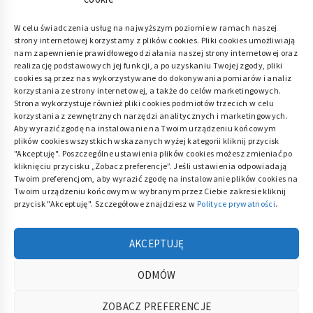
Polityka plików cookies (EU)
|
Polityka
W celu świadczenia usług na najwyższym poziomie w ramach naszej
strony internetowej korzystamy z plików cookies. Pliki cookies umożliwiają
prywatności
nam zapewnienie prawidłowego działania naszej strony internetowej oraz
realizację podstawowych jej funkcji, a po uzyskaniu Twojej zgody, pliki
cookies są przez nas wykorzystywane do dokonywania pomiarów i analiz
korzystania ze strony internetowej, a także do celów marketingowych.
Strona wykorzystuje również pliki cookies podmiotów trzecich w celu
korzystania z zewnętrznych narzędzi analitycznych i marketingowych.
Aby wyrazić zgodę na instalowanie na Twoim urządzeniu końcowym
plików cookies wszystkich wskazanych wyżej kategorii kliknij przycisk
"Akceptuję". Poszczególne ustawienia plików cookies możesz zmieniać po
kliknięciu przycisku „Zobacz preferencje”. Jeśli ustawienia odpowiadają
Twoim preferencjom, aby wyrazić zgodę na instalowanie plików cookies na
Twoim urządzeniu końcowym w wybranym przez Ciebie zakresie kliknij
przycisk "Akceptuję". Szczegółowe znajdziesz w
Polityce prywatności
.
AKCEPTUJĘ
ACE DOM
Dla twojego domu i ogrodu
ODMÓW
ZOBACZ PREFERENCJE
COPYRIGHT © ALL RIGHTS RESERVED.
THEME: MINIMAL