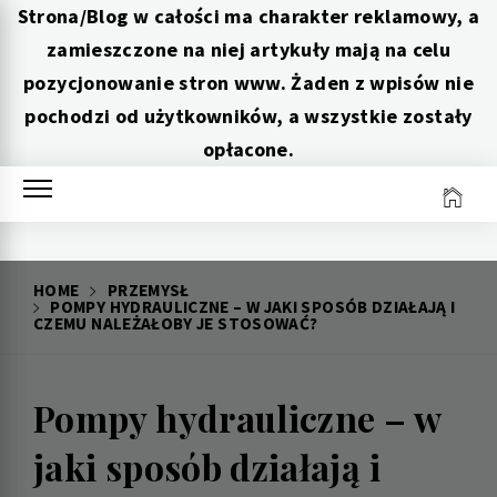
Strona/Blog w całości ma charakter reklamowy, a
zamieszczone na niej artykuły mają na celu
pozycjonowanie stron www. Żaden z wpisów nie
pochodzi od użytkowników, a wszystkie zostały
opłacone.
Skip
to
content
HOME
PRZEMYSŁ
POMPY HYDRAULICZNE – W JAKI SPOSÓB DZIAŁAJĄ I
CZEMU NALEŻAŁOBY JE STOSOWAĆ?
Pompy hydrauliczne – w
jaki sposób działają i