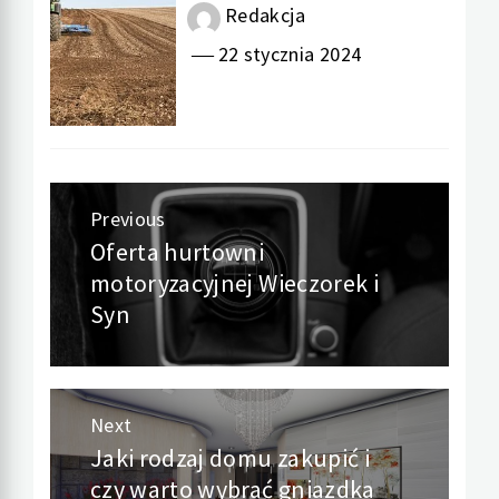
Redakcja
22 stycznia 2024
Nawigacja
Previous
Oferta hurtowni
Previous
wpisu
motoryzacyjnej Wieczorek i
post:
Syn
Next
Jaki rodzaj domu zakupić i
Next
czy warto wybrać gniazdka
post: