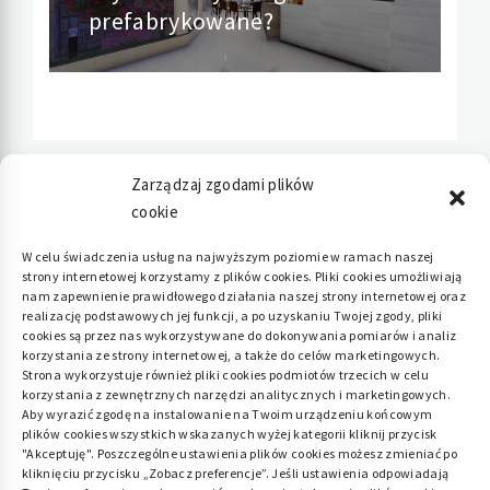
prefabrykowane?
Zarządzaj zgodami plików
cookie
Polityka plików cookies (EU)
|
Polityka
W celu świadczenia usług na najwyższym poziomie w ramach naszej
strony internetowej korzystamy z plików cookies. Pliki cookies umożliwiają
prywatności
nam zapewnienie prawidłowego działania naszej strony internetowej oraz
realizację podstawowych jej funkcji, a po uzyskaniu Twojej zgody, pliki
cookies są przez nas wykorzystywane do dokonywania pomiarów i analiz
korzystania ze strony internetowej, a także do celów marketingowych.
Strona wykorzystuje również pliki cookies podmiotów trzecich w celu
korzystania z zewnętrznych narzędzi analitycznych i marketingowych.
Aby wyrazić zgodę na instalowanie na Twoim urządzeniu końcowym
plików cookies wszystkich wskazanych wyżej kategorii kliknij przycisk
"Akceptuję". Poszczególne ustawienia plików cookies możesz zmieniać po
kliknięciu przycisku „Zobacz preferencje”. Jeśli ustawienia odpowiadają