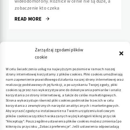
wideodomofony. Różnice w cenie nie są duże, a
zobaczenie kto czeka
READ MORE
Zarządzaj zgodami plików
cookie
Polityka plików cookies (EU)
|
Polityka
W celu świadczenia usług na najwyższym poziomie w ramach naszej
strony internetowej korzystamy z plików cookies. Pliki cookies umożliwiają
prywatności
nam zapewnienie prawidłowego działania naszej strony internetowej oraz
realizację podstawowych jej funkcji, a po uzyskaniu Twojej zgody, pliki
cookies są przez nas wykorzystywane do dokonywania pomiarów i analiz
korzystania ze strony internetowej, a także do celów marketingowych.
Strona wykorzystuje również pliki cookies podmiotów trzecich w celu
korzystania z zewnętrznych narzędzi analitycznych i marketingowych.
Aby wyrazić zgodę na instalowanie na Twoim urządzeniu końcowym
plików cookies wszystkich wskazanych wyżej kategorii kliknij przycisk
"Akceptuję". Poszczególne ustawienia plików cookies możesz zmieniać po
kliknięciu przycisku „Zobacz preferencje”. Jeśli ustawienia odpowiadają