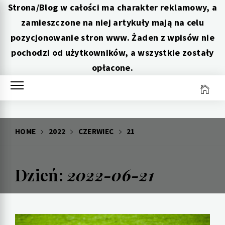
Strona/Blog w całości ma charakter reklamowy, a
zamieszczone na niej artykuły mają na celu
pozycjonowanie stron www. Żaden z wpisów nie
pochodzi od użytkowników, a wszystkie zostały
opłacone.
Skip
to
content
HOME
2022
CZERWIEC
21
Dzień:
2022-06-21