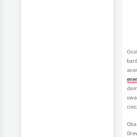
Osob
bard
asor
ene
dom
uwag
cies
Oba 
Drew