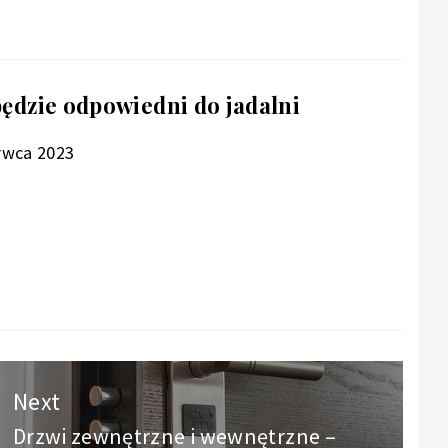
będzie odpowiedni do jadalni
rwca 2023
Next
Drzwi zewnętrzne i wewnętrzne –
Next