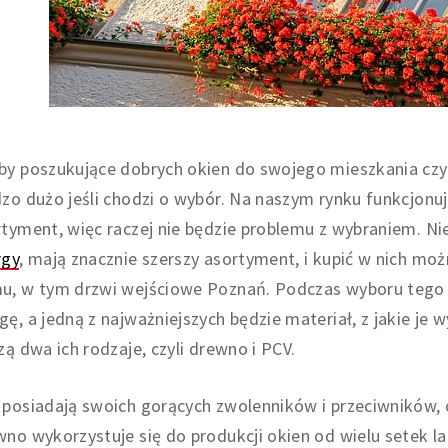
y poszukujące dobrych okien do swojego mieszkania czy 
zo dużo jeśli chodzi o wybór. Na naszym rynku funkcjonu
tyment, więc raczej nie będzie problemu z wybraniem. Nie
rgy
, mają znacznie szerszy asortyment, i kupić w nich 
u, w tym drzwi wejściowe Poznań. Podczas wyboru tego ty
ę, a jedną z najważniejszych będzie materiał, z jakie je
zą dwa ich rodzaje, czyli drewno i PCV.
posiadają swoich gorących zwolenników i przeciwników, ob
no wykorzystuje się do produkcji okien od wielu setek lat,