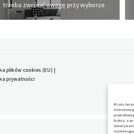
trzeba zwrócić uwagę przy wyborze
post:
yka plików cookies (EU)
|
yka prywatności
W celu świa
internetowej
prawidłowego
funkcji, a p
dokonywania 
marketingow