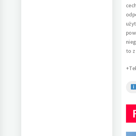
cech
odpo
użyt
powo
nieg
to z
+Te