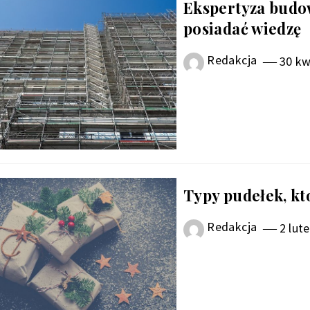
Ekspertyza budow
posiadać wiedzę
Redakcja
30 kw
Typy pudełek, k
Redakcja
2 lut