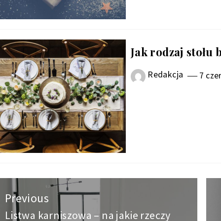
Jak rodzaj stołu 
Redakcja
7 cze
wigacja
Previous
pisu
Listwa karniszowa – na jakie rzeczy
Previous