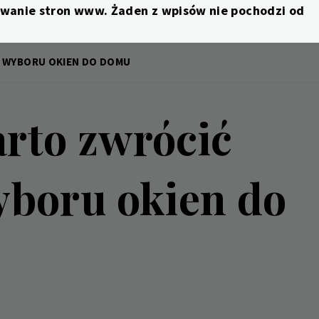
nowanie stron www. Żaden z wpisów nie pochodzi od
S WYBORU OKIEN DO DOMU
arto zwrócić
boru okien do