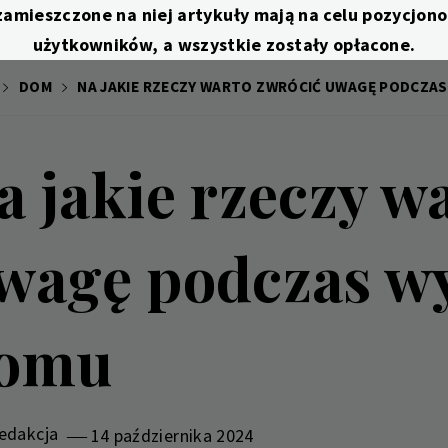
zamieszczone na niej artykuły mają na celu pozycjo
użytkowników, a wszystkie zostały opłacone.
DOM
NA JAKIE RZECZY WARTO ZWRÓCIĆ UWAGĘ PODCZA
a jakie rzeczy w
wagę podczas wy
omu
edakcja
14 października 2024